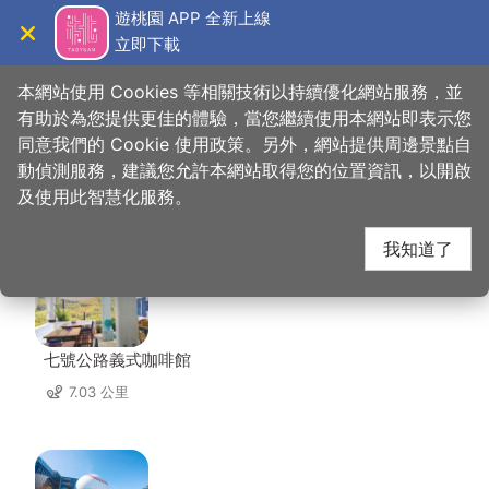
跳
遊桃園 APP 全新上線
到
立即下載
導覽
關閉
主
桃園觀光導覽網
首頁
>
想去的地方
>
住宿
>
新大溪民宿
要
本網站使用 Cookies 等相關技術以持續優化網站服務，並
內
有助於為您提供更佳的體驗，當您繼續使用本網站即表示您
容
同意我們的 Cookie 使用政策。另外，網站提供周邊景點自
新大溪民宿 周邊店家
區
動偵測服務，建議您允許本網站取得您的位置資訊，以開啟
塊
及使用此智慧化服務。
共有 182 間店家
我知道了
七號公路義式咖啡館
7.03 公里