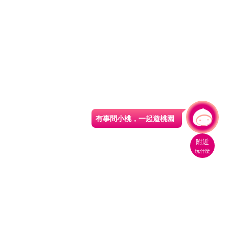
有事問小桃，一起遊桃園
附近
玩什麼