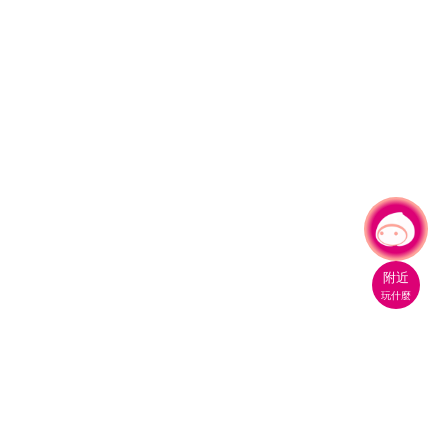
有事問小桃，一起遊桃園
附近
玩什麼