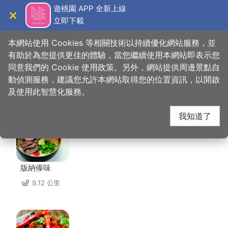
跳
遊桃園 APP 全新上線
到
立即下載
導覽
關閉
主
桃園觀光導覽網
首頁
>
想去的地方
>
住宿
>
溫情賓館
要
本網站使用 Cookies 等相關技術以持續優化網站服務，並
內
有助於為您提供更佳的體驗，當您繼續使用本網站即表示您
容
同意我們的 Cookie 使用政策。另外，網站提供周邊景點自
溫情賓館 周邊店家
區
動偵測服務，建議您允許本網站取得您的位置資訊，以開啟
塊
及使用此智慧化服務。
共有 235 間店家
我知道了
版納傣味
9.12 公里