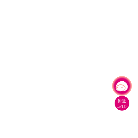
有事問小桃，一起遊桃園
附近
玩什麼