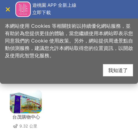
跳
遊桃園 APP 全新上線
到
立即下載
導覽
關閉
主
桃園觀光導覽網
首頁
>
想去的地方
>
住宿
>
住都大飯店(4星)
要
本網站使用 Cookies 等相關技術以持續優化網站服務，並
內
有助於為您提供更佳的體驗，當您繼續使用本網站即表示您
容
同意我們的 Cookie 使用政策。另外，網站提供周邊景點自
住都大飯店(4星) 周邊
區
動偵測服務，建議您允許本網站取得您的位置資訊，以開啟
塊
及使用此智慧化服務。
店家
我知道了
共有 211 間店家
台茂購物中心
9.32 公里