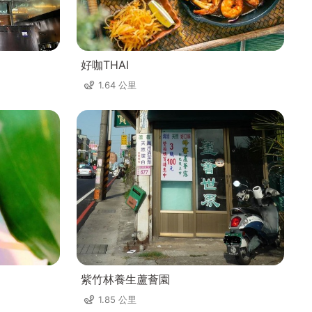
好咖THAI
1.64 公里
紫竹林養生蘆薈園
1.85 公里