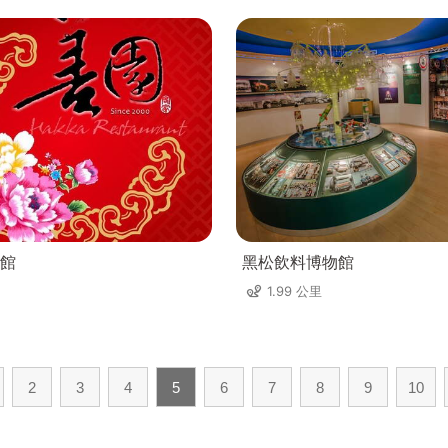
館
黑松飲料博物館
1.99 公里
2
3
4
5
6
7
8
9
10