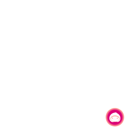
有事問小桃，一起遊桃園
|