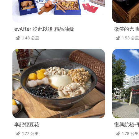
evAfter 從此以後 精品油飯
微笑的光 
1.48 公里
1.53 公里
李記輕豆花
復興航棧-
1.77 公里
1.78 公里