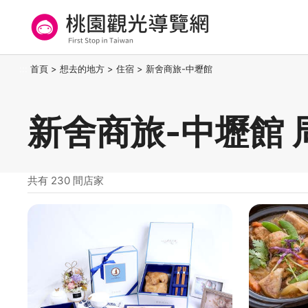
跳
到
主
要
桃園觀光導覽網
:::
首頁
>
想去的地方
>
住宿
>
新舍商旅-中壢館
內
容
區
新舍商旅-中壢館 
塊
共有 230 間店家