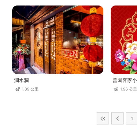
澗水瀾
善園客家小
1.89 公里
1.96 公里
1