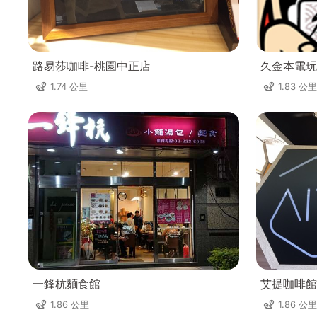
路易莎咖啡-桃園中正店
久金本電玩
1.74 公里
1.83 公里
一鋒杭麵食館
艾提咖啡館
1.86 公里
1.86 公里