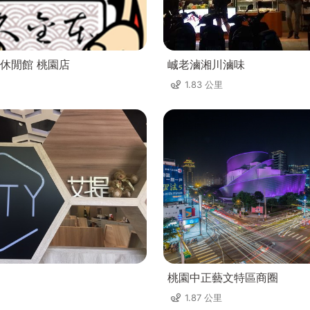
休閒館 桃園店
峸老滷湘川滷味
1.83 公里
桃園中正藝文特區商圈
1.87 公里