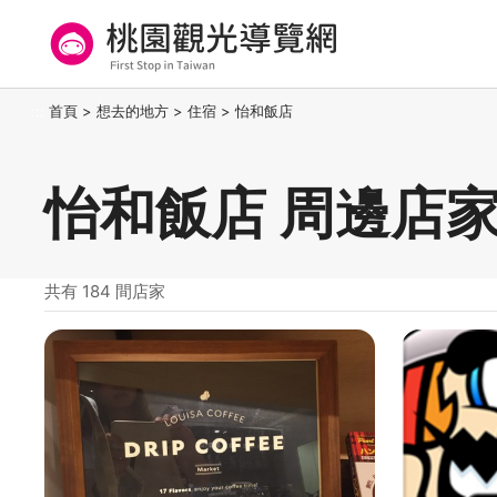
跳
到
主
要
桃園觀光導覽網
:::
首頁
>
想去的地方
>
住宿
>
怡和飯店
內
容
區
怡和飯店 周邊店
塊
共有 184 間店家