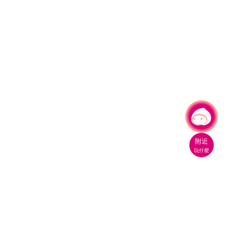
有事問小桃，一起遊桃園
|
附近
玩什麼