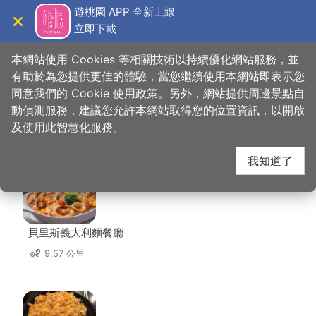
跳
遊桃園 APP 全新上線
到
立即下載
導覽
關閉
主
桃園觀光導覽網
首頁
>
想去的地方
>
住宿
>
英倫假期旅店
要
本網站使用 Cookies 等相關技術以持續優化網站服務，並
內
有助於為您提供更佳的體驗，當您繼續使用本網站即表示您
容
同意我們的 Cookie 使用政策。另外，網站提供周邊景點自
英倫假期旅店 周邊店家
區
動偵測服務，建議您允許本網站取得您的位置資訊，以開啟
塊
及使用此智慧化服務。
共有 281 間店家
我知道了
貝里斯義大利麵餐廳
9.57 公里