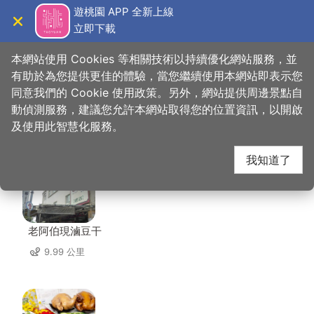
跳
遊桃園 APP 全新上線
到
立即下載
導覽
關閉
主
桃園觀光導覽網
首頁
>
想去的地方
>
住宿
>
英倫假期旅店
要
本網站使用 Cookies 等相關技術以持續優化網站服務，並
內
有助於為您提供更佳的體驗，當您繼續使用本網站即表示您
容
同意我們的 Cookie 使用政策。另外，網站提供周邊景點自
英倫假期旅店 周邊店家
區
動偵測服務，建議您允許本網站取得您的位置資訊，以開啟
塊
及使用此智慧化服務。
共有 281 間店家
我知道了
老阿伯現滷豆干
9.99 公里