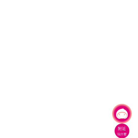
有事問小桃，一起遊桃園
|
附近
玩什麼