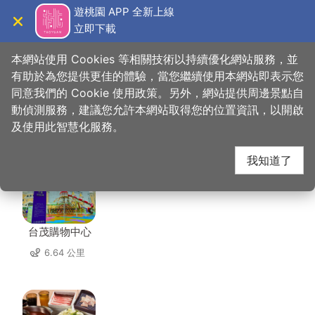
跳
遊桃園 APP 全新上線
到
立即下載
導覽
關閉
主
桃園觀光導覽網
首頁
>
想去的地方
>
住宿
>
大都會旅館
要
本網站使用 Cookies 等相關技術以持續優化網站服務，並
內
有助於為您提供更佳的體驗，當您繼續使用本網站即表示您
容
同意我們的 Cookie 使用政策。另外，網站提供周邊景點自
大都會旅館 周邊店家
區
動偵測服務，建議您允許本網站取得您的位置資訊，以開啟
塊
及使用此智慧化服務。
共有 272 間店家
我知道了
台茂購物中心
6.64 公里