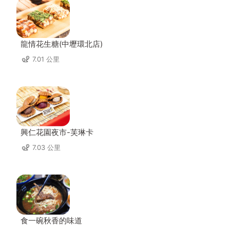
龍情花生糖(中壢環北店)
7.01 公里
興仁花園夜市-芙琳卡
7.03 公里
食一碗秋香的味道