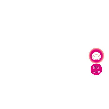
有事問小桃，一起遊桃園
|
附近
玩什麼