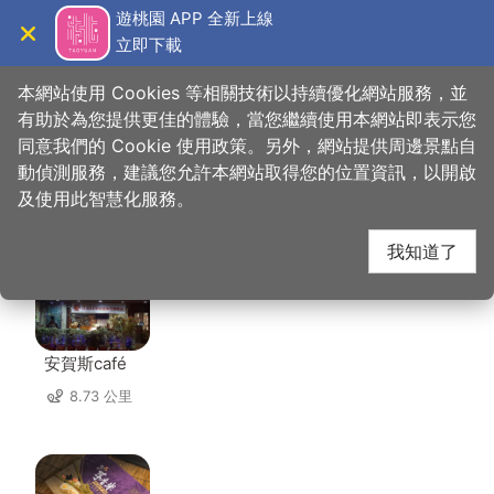
跳
遊桃園 APP 全新上線
到
立即下載
導覽
關閉
主
桃園觀光導覽網
首頁
>
想去的地方
>
住宿
>
中興商旅
要
本網站使用 Cookies 等相關技術以持續優化網站服務，並
內
有助於為您提供更佳的體驗，當您繼續使用本網站即表示您
容
同意我們的 Cookie 使用政策。另外，網站提供周邊景點自
中興商旅 周邊店家
區
動偵測服務，建議您允許本網站取得您的位置資訊，以開啟
塊
及使用此智慧化服務。
共有 251 間店家
我知道了
安賀斯café
8.73 公里