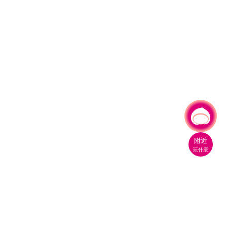
有事問小桃，一起遊桃園
附近
玩什麼