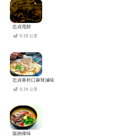
忠貞甩餅
9.28 公里
忠貞眷村口麻辣滷味
9.29 公里
版納傣味