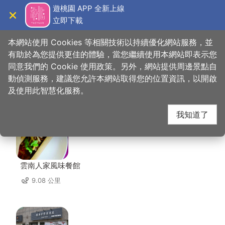
跳
遊桃園 APP 全新上線
到
立即下載
導覽
關閉
主
桃園觀光導覽網
首頁
>
想去的地方
>
住宿
>
天祥旅社
要
本網站使用 Cookies 等相關技術以持續優化網站服務，並
內
有助於為您提供更佳的體驗，當您繼續使用本網站即表示您
容
同意我們的 Cookie 使用政策。另外，網站提供周邊景點自
天祥旅社 周邊店家
區
動偵測服務，建議您允許本網站取得您的位置資訊，以開啟
塊
及使用此智慧化服務。
共有 231 間店家
我知道了
雲南人家風味餐館
9.08 公里