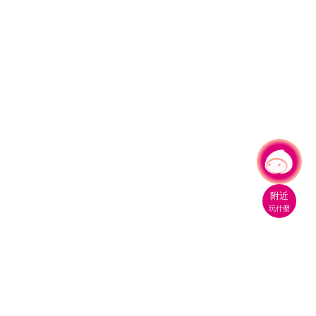
有事問小桃，一起遊桃園
|
附近
玩什麼