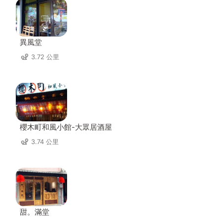
異風堂
3.72 公里
櫻木町和風小館-大眾居酒屋
3.74 公里
甜。滿堂