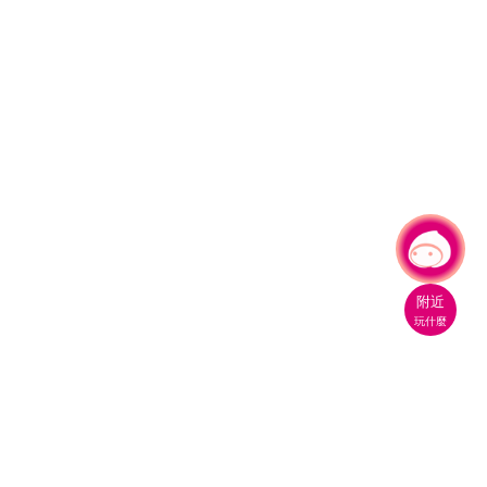
有事問小桃，一起遊桃園
附近
玩什麼