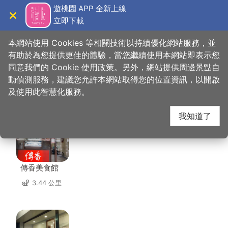
跳
遊桃園 APP 全新上線
到
立即下載
導覽
關閉
主
桃園觀光導覽網
首頁
>
想去的地方
>
住宿
>
天祥旅社
要
本網站使用 Cookies 等相關技術以持續優化網站服務，並
內
有助於為您提供更佳的體驗，當您繼續使用本網站即表示您
容
同意我們的 Cookie 使用政策。另外，網站提供周邊景點自
天祥旅社 周邊店家
區
動偵測服務，建議您允許本網站取得您的位置資訊，以開啟
塊
及使用此智慧化服務。
共有 231 間店家
我知道了
傳香美食館
3.44 公里