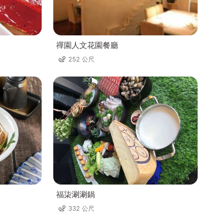
禪園人文花園餐廳
252 公尺
福柒涮涮鍋
332 公尺