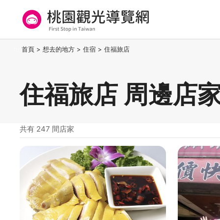
跳
到
主
要
桃園觀光導覽網
:::
首頁
>
想去的地方
>
住宿
>
住福旅店
內
容
區
住福旅店 周邊店
塊
共有 247 間店家