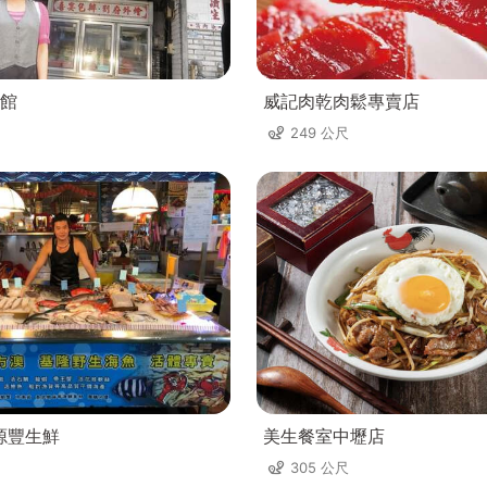
館
威記肉乾肉鬆專賣店
249 公尺
源豐生鮮
美生餐室中壢店
305 公尺