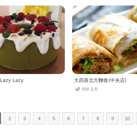
zy Lazy
大四喜北方麵食(中央店)
509 公尺
2
3
4
5
6
7
8
9
10