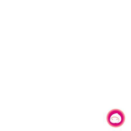
有事問小桃，一起遊桃園
|