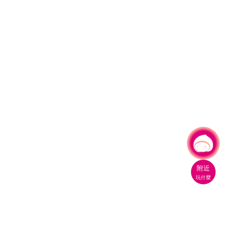
有事問小桃，一起遊桃園
|
附近
玩什麼