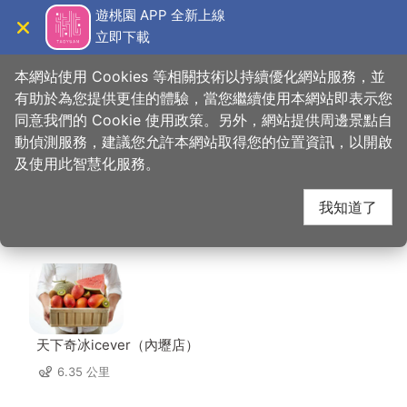
跳
遊桃園 APP 全新上線
到
立即下載
導覽
關閉
主
桃園觀光導覽網
首頁
>
想去的地方
>
住宿
>
櫻珍大飯店(2星)
要
本網站使用 Cookies 等相關技術以持續優化網站服務，並
內
有助於為您提供更佳的體驗，當您繼續使用本網站即表示您
容
同意我們的 Cookie 使用政策。另外，網站提供周邊景點自
櫻珍大飯店(2星) 周邊
區
動偵測服務，建議您允許本網站取得您的位置資訊，以開啟
塊
及使用此智慧化服務。
店家
我知道了
共有 221 間店家
天下奇冰icever（內壢店）
6.35 公里