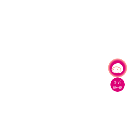
有事問小桃，一起遊桃園
|
附近
玩什麼