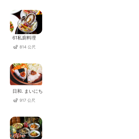
61私廚料理
814 公尺
日和. まいにち
917 公尺