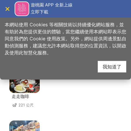
跳
遊桃園 APP 全新上線
到
立即下載
導覽
關閉
主
桃園觀光導覽網
首頁
>
想去的地方
>
住宿
>
原鶴旅館
要
本網站使用 Cookies 等相關技術以持續優化網站服務，並
內
有助於為您提供更佳的體驗，當您繼續使用本網站即表示您
容
同意我們的 Cookie 使用政策。另外，網站提供周邊景點自
原鶴旅館 周邊店家
區
動偵測服務，建議您允許本網站取得您的位置資訊，以開啟
塊
及使用此智慧化服務。
共有 173 間店家
我知道了
走走咖啡
221 公尺