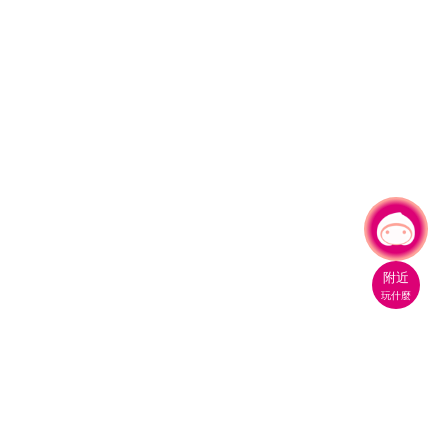
有事問小桃，一起遊桃園
|
附近
玩什麼