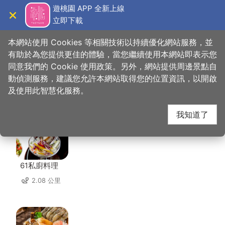
跳
遊桃園 APP 全新上線
到
立即下載
導覽
關閉
主
桃園觀光導覽網
首頁
>
想去的地方
>
住宿
>
福昇商旅
要
本網站使用 Cookies 等相關技術以持續優化網站服務，並
內
有助於為您提供更佳的體驗，當您繼續使用本網站即表示您
容
同意我們的 Cookie 使用政策。另外，網站提供周邊景點自
福昇商旅 周邊店家
區
動偵測服務，建議您允許本網站取得您的位置資訊，以開啟
塊
及使用此智慧化服務。
共有 223 間店家
我知道了
61私廚料理
2.08 公里