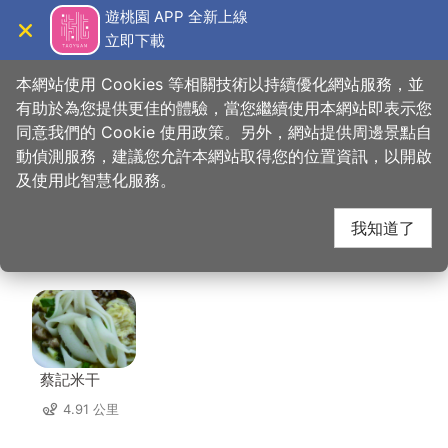
跳
遊桃園 APP 全新上線
到
立即下載
導覽
關閉
主
桃園觀光導覽網
首頁
>
想去的地方
>
住宿
>
168汽車旅館(中壢二館)
要
本網站使用 Cookies 等相關技術以持續優化網站服務，並
內
有助於為您提供更佳的體驗，當您繼續使用本網站即表示您
容
同意我們的 Cookie 使用政策。另外，網站提供周邊景點自
168汽車旅館(中壢二
區
動偵測服務，建議您允許本網站取得您的位置資訊，以開啟
塊
及使用此智慧化服務。
館) 周邊店家
我知道了
共有 235 間店家
蔡記米干
4.91 公里