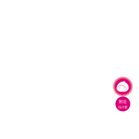
有事問小桃，一起遊桃園
|
附近
玩什麼