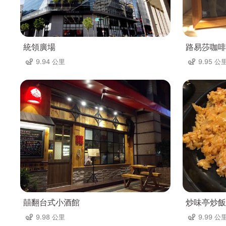
統領廣場
路易莎咖啡
9.94 公里
9.95 公
囍翻台式小酒館
炒味亭炒飯
9.98 公里
9.99 公