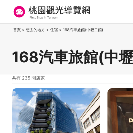
跳
到
主
要
桃園觀光導覽網
:::
首頁
>
想去的地方
>
住宿
>
168汽車旅館(中壢二館)
內
容
區
168汽車旅館(中
塊
共有 235 間店家