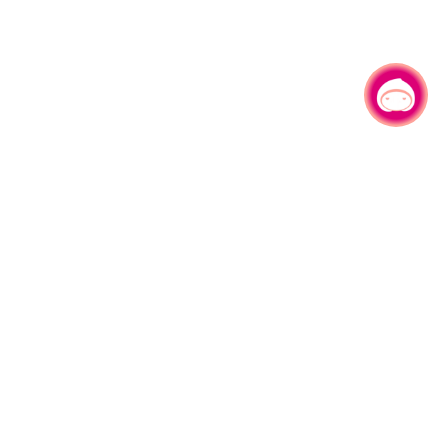
有事問小桃，一起遊桃園
|
旅遊局
網站導覽
資訊安全政策
園區縣府路1號
網站資料開放宣告
1#6209