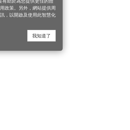
，並有助於為您提供更佳的體
 使用政策。另外，網站提供周
訊，以開啟及使用此智慧化
我知道了
在這裡找到我們
桃園市政府觀光
遊桃園
Instagram
330206 桃園市桃
電話：(03)332-210
園風景區管理處
YouTube