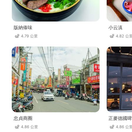
版納傣味
小云滇
4.79 公里
4.82 公
忠貞商圈
正麥德國啤
4.86 公里
4.86 公