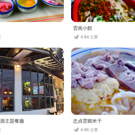
雲南小館
里
4.84 公里
酒主題餐廳
忠貞雲鄉米干
里
4.86 公里