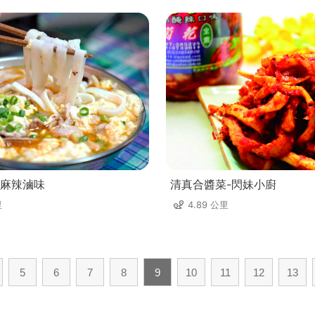
麻辣滷味
清真合醬菜-閃妹小廚
里
4.89 公里
5
6
7
8
9
10
11
12
13