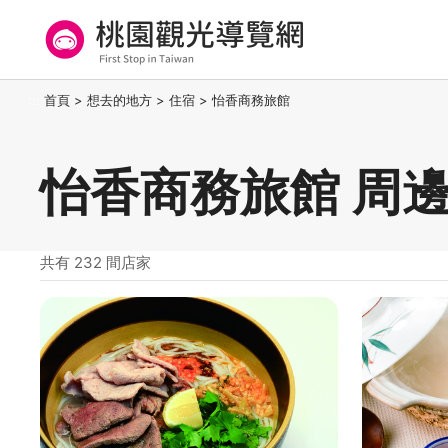
跳
到
主
要
桃園觀光導覽網
:::
首頁
>
想去的地方
>
住宿
>
怡香商務旅館
內
容
區
怡香商務旅館 周
塊
共有 232 間店家