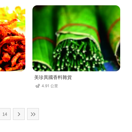
美珍異國香料雜貨
4.91 公里
14