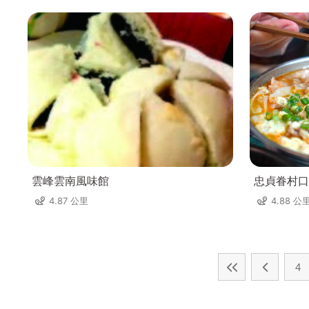
雲峰雲南風味館
忠貞眷村口
4.87 公里
4.88 公
4