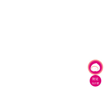
有事問小桃，一起遊桃園
|
附近
玩什麼