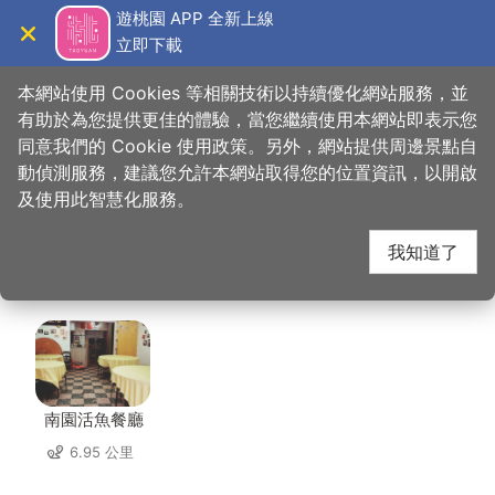
跳
遊桃園 APP 全新上線
到
立即下載
導覽
關閉
主
桃園觀光導覽網
首頁
>
想去的地方
>
住宿
>
大溪老城四季行館
要
本網站使用 Cookies 等相關技術以持續優化網站服務，並
內
有助於為您提供更佳的體驗，當您繼續使用本網站即表示您
容
同意我們的 Cookie 使用政策。另外，網站提供周邊景點自
大溪老城四季行館 周邊
區
動偵測服務，建議您允許本網站取得您的位置資訊，以開啟
塊
及使用此智慧化服務。
店家
我知道了
共有 223 間店家
南園活魚餐廳
6.95 公里