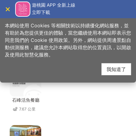
跳
遊桃園 APP 全新上線
到
立即下載
導覽
關閉
主
桃園觀光導覽網
首頁
>
想去的地方
>
住宿
>
和平92民宿
要
本網站使用 Cookies 等相關技術以持續優化網站服務，並
內
有助於為您提供更佳的體驗，當您繼續使用本網站即表示您
容
同意我們的 Cookie 使用政策。另外，網站提供周邊景點自
和平92民宿 周邊店家
區
動偵測服務，建議您允許本網站取得您的位置資訊，以開啟
塊
及使用此智慧化服務。
共有 225 間店家
我知道了
石峰活魚餐廳
7.67 公里