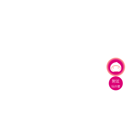
有事問小桃，一起遊桃園
附近
玩什麼