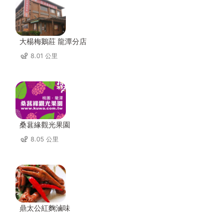
大楊梅鵝莊 龍潭分店
8.01 公里
桑葚緣觀光果園
8.05 公里
鼎太公紅麴滷味