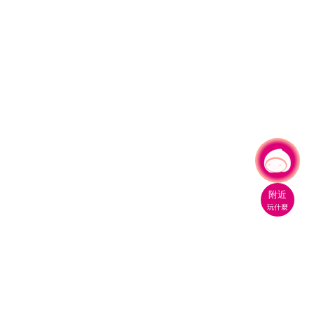
有事問小桃，一起遊桃園
|
附近
玩什麼