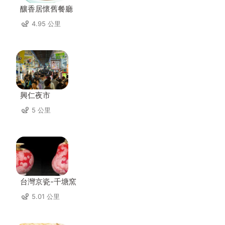
釀香居懷舊餐廳
4.95 公里
興仁夜市
5 公里
台灣京瓷-千塘窯
5.01 公里