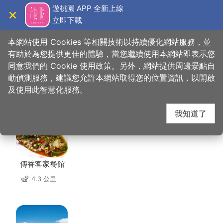
跳
遊桃園 APP 全新上線
到
立即下載
導覽
關閉
主
桃園觀光導覽網
首頁
>
想去的地方
>
住宿
>
和平92民宿
要
本網站使用 Cookies 等相關技術以持續優化網站服務，並
內
有助於為您提供更佳的體驗，當您繼續使用本網站即表示您
容
同意我們的 Cookie 使用政策。另外，網站提供周邊景點自
和平92民宿 周邊店家
區
動偵測服務，建議您允許本網站取得您的位置資訊，以開啟
塊
及使用此智慧化服務。
共有 225 間店家
我知道了
傳香客家餐館
4.3 公里