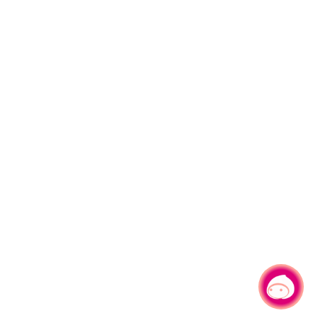
有事問小桃，一起遊桃園
|