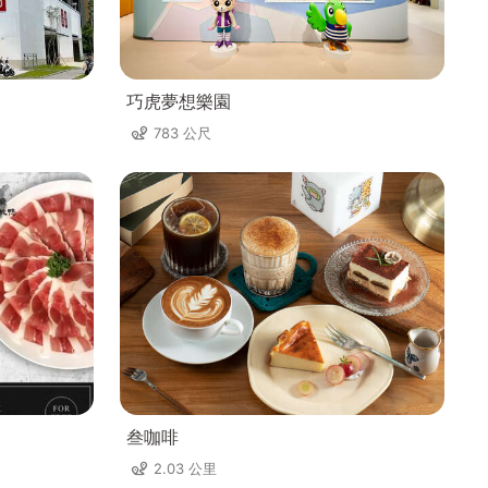
巧虎夢想樂園
783 公尺
叁咖啡
2.03 公里