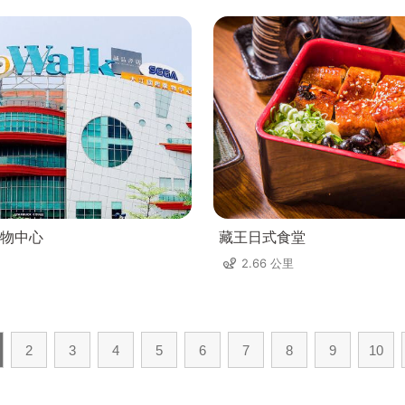
物中心
藏王日式食堂
2.66 公里
2
3
4
5
6
7
8
9
10