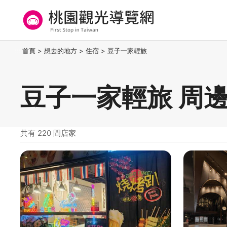
跳
到
主
要
桃園觀光導覽網
:::
首頁
>
想去的地方
>
住宿
>
豆子一家輕旅
內
容
區
豆子一家輕旅 周
塊
共有 220 間店家