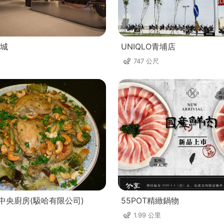
城
UNIQLO青埔店
747 公尺
理中央廚房(馺哈有限公司)
55POT精緻鍋物
1.99 公里