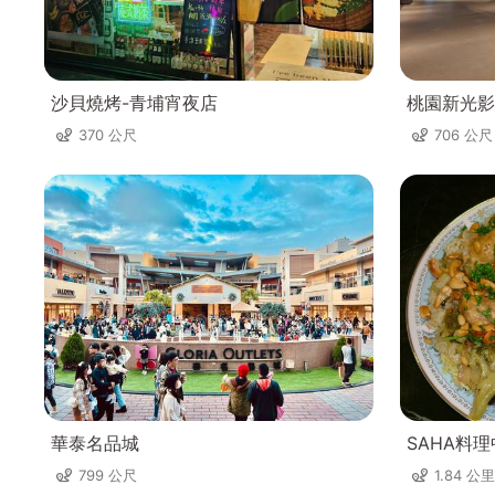
沙貝燒烤-青埔宵夜店
桃園新光影
370 公尺
706 公尺
華泰名品城
SAHA料
799 公尺
1.84 公里