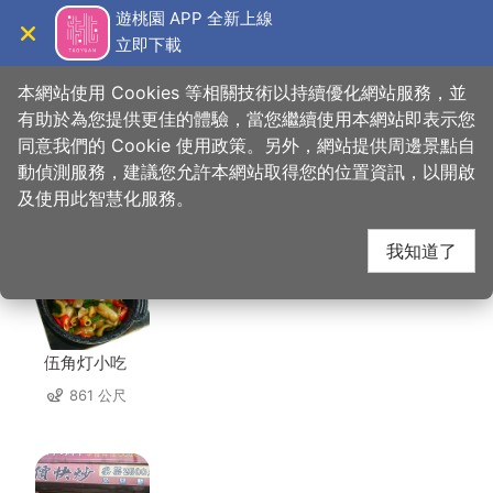
跳
遊桃園 APP 全新上線
到
立即下載
導覽
關閉
主
桃園觀光導覽網
首頁
>
想去的地方
>
住宿
>
中壢大飯店
要
本網站使用 Cookies 等相關技術以持續優化網站服務，並
內
有助於為您提供更佳的體驗，當您繼續使用本網站即表示您
容
同意我們的 Cookie 使用政策。另外，網站提供周邊景點自
中壢大飯店 周邊店家
區
動偵測服務，建議您允許本網站取得您的位置資訊，以開啟
塊
及使用此智慧化服務。
共有 240 間店家
我知道了
伍角灯小吃
861 公尺