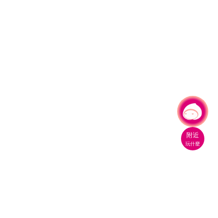
有事問小桃，一起遊桃園
|
附近
玩什麼