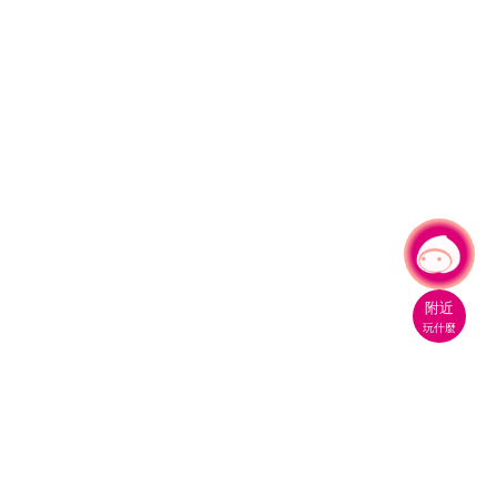
有事問小桃，一起遊桃園
|
附近
玩什麼