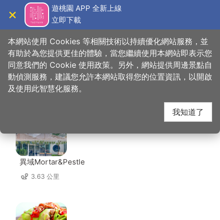
跳
遊桃園 APP 全新上線
到
立即下載
導覽
關閉
主
桃園觀光導覽網
首頁
>
想去的地方
>
住宿
>
名仕旅舘
要
本網站使用 Cookies 等相關技術以持續優化網站服務，並
內
有助於為您提供更佳的體驗，當您繼續使用本網站即表示您
容
同意我們的 Cookie 使用政策。另外，網站提供周邊景點自
名仕旅舘 周邊店家
區
動偵測服務，建議您允許本網站取得您的位置資訊，以開啟
塊
及使用此智慧化服務。
共有 296 間店家
我知道了
異域Mortar&Pestle
3.63 公里