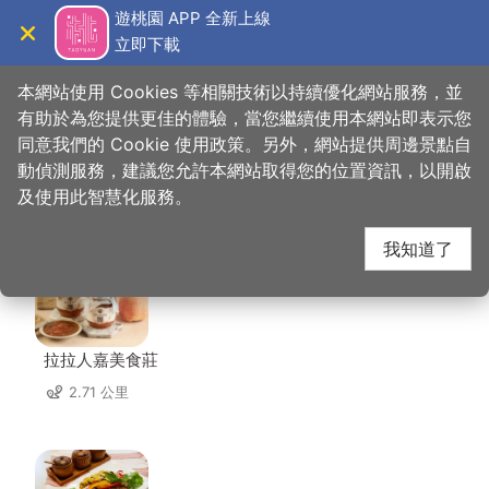
跳
遊桃園 APP 全新上線
到
立即下載
導覽
關閉
主
桃園觀光導覽網
首頁
>
想去的地方
>
住宿
>
俠雲山莊
要
本網站使用 Cookies 等相關技術以持續優化網站服務，並
內
有助於為您提供更佳的體驗，當您繼續使用本網站即表示您
容
同意我們的 Cookie 使用政策。另外，網站提供周邊景點自
俠雲山莊 周邊店家
區
動偵測服務，建議您允許本網站取得您的位置資訊，以開啟
塊
及使用此智慧化服務。
共有 4 間店家
我知道了
拉拉人嘉美食莊
2.71 公里