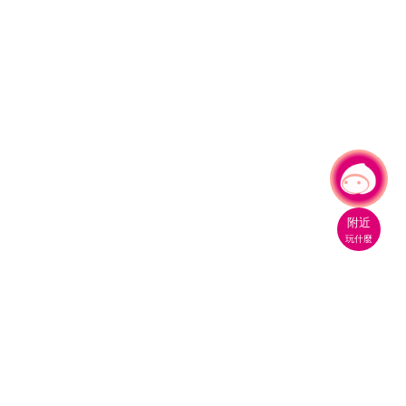
有事問小桃，一起遊桃園
附近
玩什麼