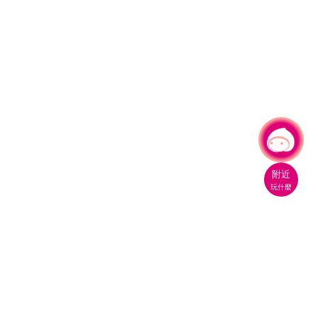
有事問小桃，一起遊桃園
|
附近
玩什麼