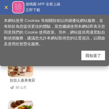
跳
遊桃園 APP 全新上線
到
立即下載
導覽
關閉
主
桃園觀光導覽網
首頁
>
想去的地方
>
住宿
>
松林渡假山莊
要
本網站使用 Cookies 等相關技術以持續優化網站服務，並
內
有助於為您提供更佳的體驗，當您繼續使用本網站即表示您
容
同意我們的 Cookie 使用政策。另外，網站提供周邊景點自
松林渡假山莊 周邊店家
區
動偵測服務，建議您允許本網站取得您的位置資訊，以開啟
塊
及使用此智慧化服務。
共有 4 間店家
我知道了
拉拉人嘉美食莊
30 公尺