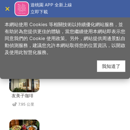
跳
遊桃園 APP 全新上線
到
立即下載
導覽
關閉
主
桃園觀光導覽網
首頁
>
想去的地方
>
住宿
>
悅徠舘
要
本網站使用 Cookies 等相關技術以持續優化網站服務，並
內
有助於為您提供更佳的體驗，當您繼續使用本網站即表示您
容
同意我們的 Cookie 使用政策。另外，網站提供周邊景點自
悅徠舘 周邊店家
區
動偵測服務，建議您允許本網站取得您的位置資訊，以開啟
塊
及使用此智慧化服務。
共有 112 間店家
我知道了
友美子珈琲
7.95 公里