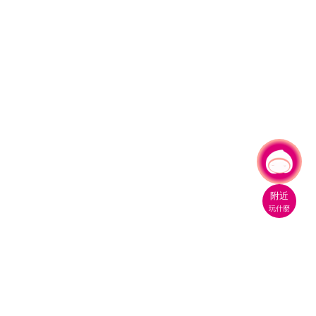
有事問小桃，一起遊桃園
附近
玩什麼