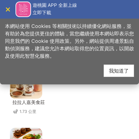
跳
遊桃園 APP 全新上線
到
立即下載
導覽
關閉
主
桃園觀光導覽網
首頁
>
想去的地方
>
住宿
>
雲享棧
要
本網站使用 Cookies 等相關技術以持續優化網站服務，並
內
有助於為您提供更佳的體驗，當您繼續使用本網站即表示您
容
同意我們的 Cookie 使用政策。另外，網站提供周邊景點自
雲享棧 周邊店家
區
動偵測服務，建議您允許本網站取得您的位置資訊，以開啟
塊
及使用此智慧化服務。
共有 4 間店家
我知道了
拉拉人嘉美食莊
1.73 公里