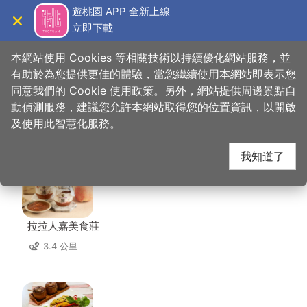
跳
遊桃園 APP 全新上線
到
立即下載
導覽
關閉
主
桃園觀光導覽網
首頁
>
想去的地方
>
住宿
>
天恩農場
要
本網站使用 Cookies 等相關技術以持續優化網站服務，並
內
有助於為您提供更佳的體驗，當您繼續使用本網站即表示您
容
同意我們的 Cookie 使用政策。另外，網站提供周邊景點自
天恩農場 周邊店家
區
動偵測服務，建議您允許本網站取得您的位置資訊，以開啟
塊
及使用此智慧化服務。
共有 6 間店家
我知道了
拉拉人嘉美食莊
3.4 公里