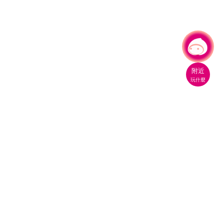
有事問小桃，一起遊桃園
附近
玩什麼
桃園市政府觀光旅遊局
330206 桃園市桃園區縣府路1號
電話：(03)332-2101#6209