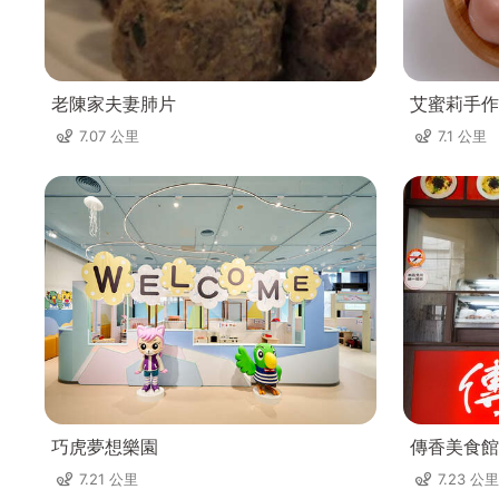
老陳家夫妻肺片
艾蜜莉手作
7.07 公里
7.1 公里
巧虎夢想樂園
傳香美食館
7.21 公里
7.23 公里