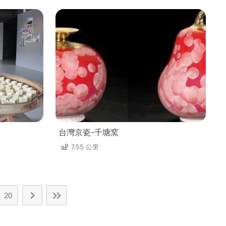
台灣京瓷-千塘窯
7.55 公里
20