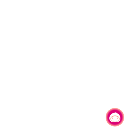
有事問小桃，一起遊桃園
|