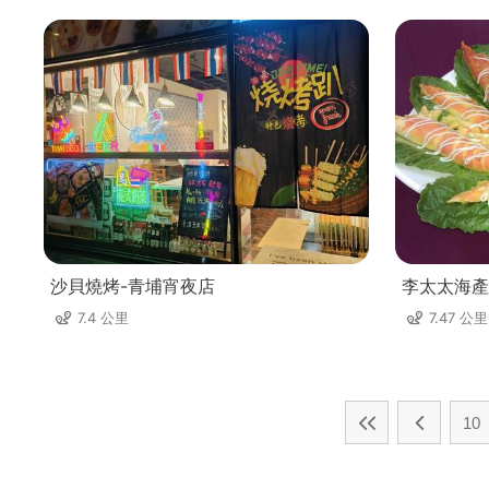
沙貝燒烤-青埔宵夜店
李太太海產
7.4 公里
7.47 公里
10