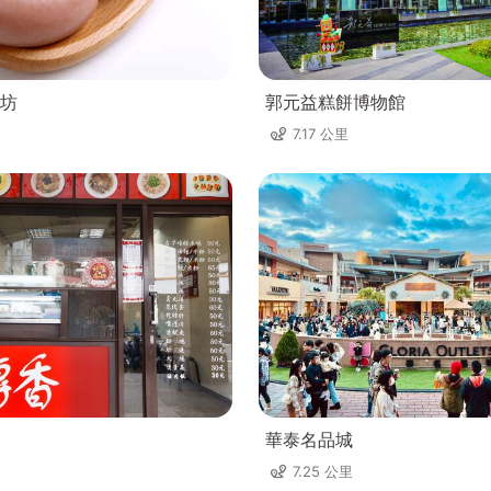
坊
郭元益糕餅博物館
7.17 公里
華泰名品城
7.25 公里