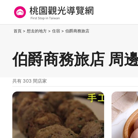
跳
到
主
要
桃園觀光導覽網
:::
首頁
>
想去的地方
>
住宿
>
伯爵商務旅店
內
容
區
伯爵商務旅店 周
塊
共有 303 間店家