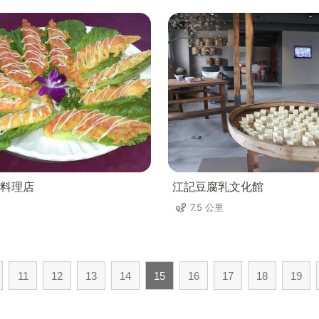
料理店
江記豆腐乳文化館
7.5 公里
11
12
13
14
15
16
17
18
19