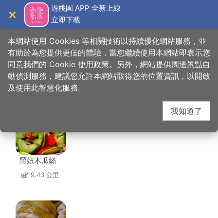
跳
遊桃園 APP 全新上線
到
立即下載
導覽
關閉
主
桃園觀光導覽網
首頁
>
想去的地方
>
住宿
>
逸雲莊
要
本網站使用 Cookies 等相關技術以持續優化網站服務，並
內
有助於為您提供更佳的體驗，當您繼續使用本網站即表示您
容
同意我們的 Cookie 使用政策。另外，網站提供周邊景點自
逸雲莊 周邊店家
區
動偵測服務，建議您允許本網站取得您的位置資訊，以開啟
塊
及使用此智慧化服務。
共有 184 間店家
我知道了
黑妞木瓜絲
9.43 公里