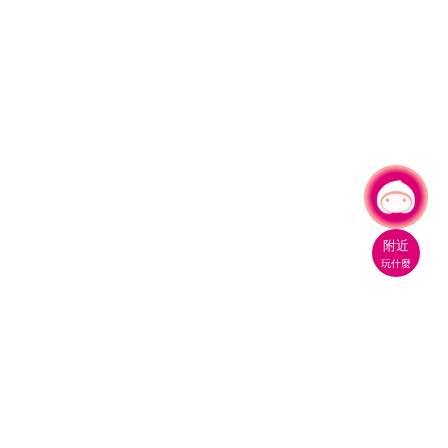
有事問小桃，一起遊桃園
|
附近
玩什麼