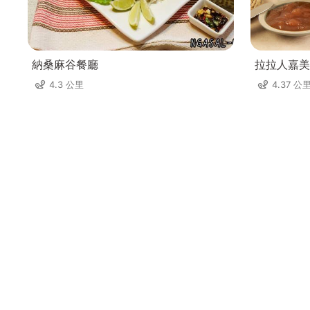
納桑麻谷餐廳
拉拉人嘉美
4.3 公里
4.37 公