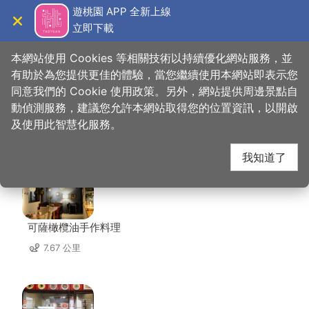
跳
遊桃園 APP 全新上線
到
立即下載
導覽
關閉
主
桃園觀光導覽網
首頁
>
想去的地方
>
住宿
>
米淇旅店
要
本網站使用 Cookies 等相關技術以持續優化網站服務，並
內
有助於為您提供更佳的體驗，當您繼續使用本網站即表示您
容
同意我們的 Cookie 使用政策。另外，網站提供周邊景點自
米淇旅店 周邊店家
區
動偵測服務，建議您允許本網站取得您的位置資訊，以開啟
塊
及使用此智慧化服務。
共有 274 間店家
我知道了
可薩橄欖油手作料理
7.67 公里