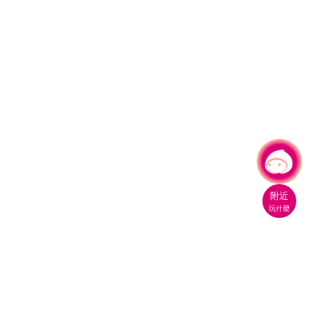
有事問小桃，一起遊桃園
附近
玩什麼