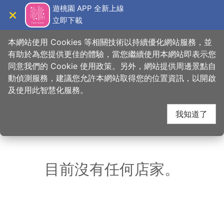
跳
遊桃園 APP 全新上線
到
立即下載
導覽
關閉
主
桃園觀光導覽網
首頁
>
想去的地方
>
住宿
>
金莎堡汽車旅館
要
本網站使用 Cookies 等相關技術以持續優化網站服務，並
內
有助於為您提供更佳的體驗，當您繼續使用本網站即表示您
容
同意我們的 Cookie 使用政策。另外，網站提供周邊景點自
金莎堡汽車旅館 周邊店
區
動偵測服務，建議您允許本網站取得您的位置資訊，以開啟
塊
及使用此智慧化服務。
家
我知道了
共有 221 間店家
目前沒有任何店家。