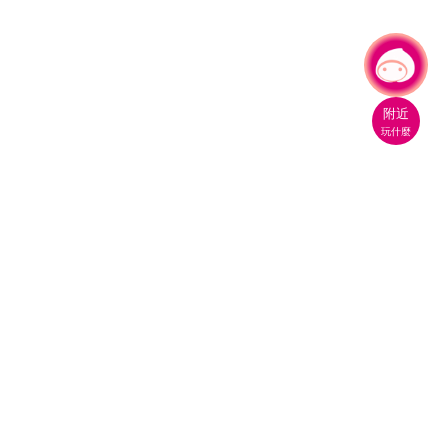
有事問小桃，一起遊桃園
附近
玩什麼
桃園市政府觀光旅遊局
330206 桃園市桃園區縣府路1號
電話：(03)332-2101#6209
服務時間：週一至週五