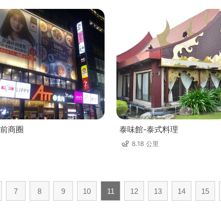
前商圈
泰味館-泰式料理
8.18 公里
7
8
9
10
11
12
13
14
15