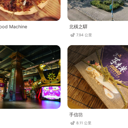
od Machine
北橫之驛
7.94 公里
手信坊
8.11 公里