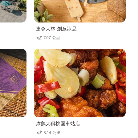
達令大林 創意冰品
7.97 公里
炸鷄大獅桃園車站店
8.14 公里