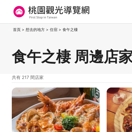
跳
到
主
要
桃園觀光導覽網
:::
首頁
>
想去的地方
>
住宿
>
食午之棲
內
容
區
食午之棲 周邊店
塊
共有 217 間店家