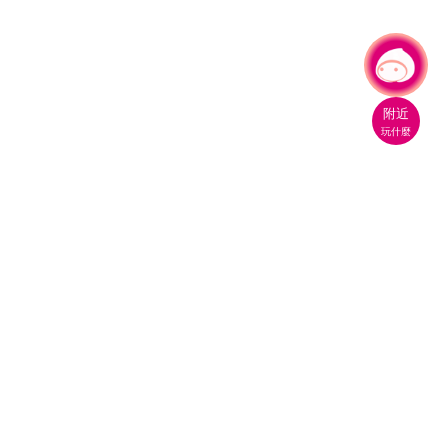
有事問小桃，一起遊桃園
附近
玩什麼
桃園市政府觀光旅遊局
330206 桃園市桃園區縣府路1號
電話：(03)332-2101#6209
服務時間：週一至週五