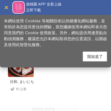
跳
遊桃園 APP 全新上線
到
立即下載
導覽
關閉
主
桃園觀光導覽網
首頁
>
想去的地方
>
住宿
>
食午之棲
要
本網站使用 Cookies 等相關技術以持續優化網站服務，並
內
有助於為您提供更佳的體驗，當您繼續使用本網站即表示您
容
同意我們的 Cookie 使用政策。另外，網站提供周邊景點自
食午之棲 周邊店家
區
動偵測服務，建議您允許本網站取得您的位置資訊，以開啟
塊
及使用此智慧化服務。
共有 217 間店家
我知道了
日和. まいにち
10 公里