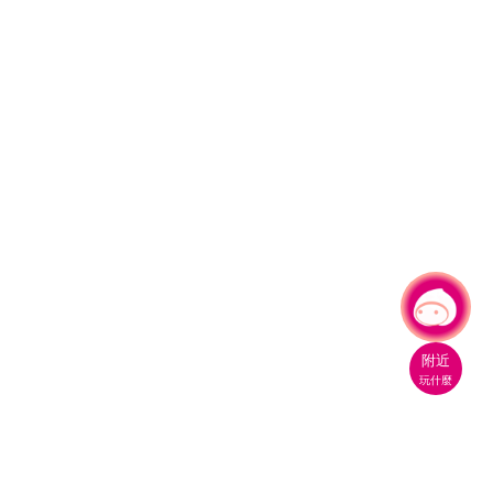
有事問小桃，一起遊桃園
附近
玩什麼