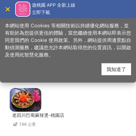
跳
遊桃園 APP 全新上線
到
立即下載
導覽
關閉
主
桃園觀光導覽網
首頁
>
想去的地方
>
住宿
>
林口維多利亞民宿
要
本網站使用 Cookies 等相關技術以持續優化網站服務，並
內
有助於為您提供更佳的體驗，當您繼續使用本網站即表示您
容
同意我們的 Cookie 使用政策。另外，網站提供周邊景點自
林口維多利亞民宿 周邊
區
動偵測服務，建議您允許本網站取得您的位置資訊，以開啟
塊
及使用此智慧化服務。
店家
我知道了
共有 112 間店家
老四川巴蜀麻辣燙-桃園店
7.66 公里