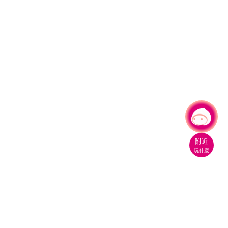
有事問小桃，一起遊桃園
附近
玩什麼