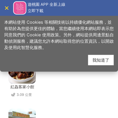
跳
遊桃園 APP 全新上線
到
立即下載
導覽
關閉
主
桃園觀光導覽網
首頁
>
想去的地方
>
住宿
>
十六石遛民宿
要
本網站使用 Cookies 等相關技術以持續優化網站服務，並
內
有助於為您提供更佳的體驗，當您繼續使用本網站即表示您
容
同意我們的 Cookie 使用政策。另外，網站提供周邊景點自
十六石遛民宿 周邊店家
區
動偵測服務，建議您允許本網站取得您的位置資訊，以開啟
塊
及使用此智慧化服務。
共有 118 間店家
我知道了
紅鱻客家小館
3.09 公里