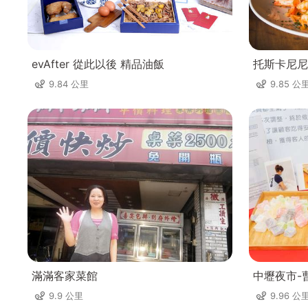
evAfter 從此以後 精品油飯
托斯卡尼尼
9.84 公里
9.85 公
滿滿客家菜館
中壢夜市-
9.9 公里
9.96 公