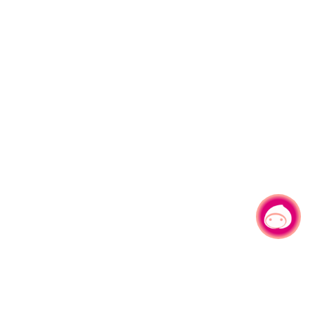
有事問小桃，一起遊桃園
|