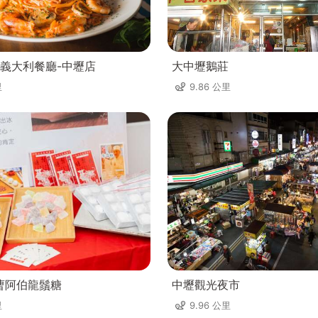
義大利餐廳-中壢店
大中壢鵝莊
里
9.86 公里
曹阿伯龍鬚糖
中壢觀光夜市
里
9.96 公里