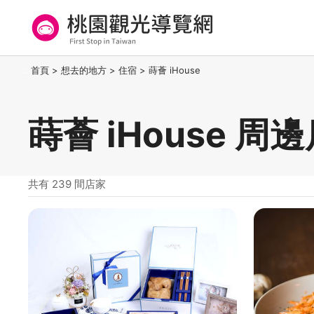
跳
到
主
要
桃園觀光導覽網
:::
首頁
>
想去的地方
>
住宿
>
蒔薈 iHouse
內
容
區
蒔薈 iHouse 周
塊
共有 239 間店家