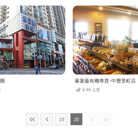
圈
蕃薯藤有機專賣-中壢景町店
里
9.99 公里
19
20