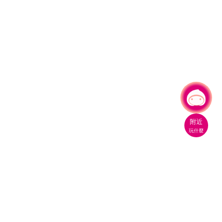
有事問小桃，一起遊桃園
附近
玩什麼