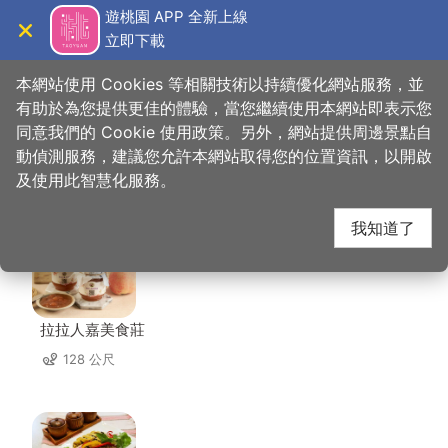
跳
遊桃園 APP 全新上線
到
立即下載
導覽
關閉
主
桃園觀光導覽網
首頁
>
想去的地方
>
住宿
>
山蘇的故鄉
要
本網站使用 Cookies 等相關技術以持續優化網站服務，並
內
有助於為您提供更佳的體驗，當您繼續使用本網站即表示您
容
同意我們的 Cookie 使用政策。另外，網站提供周邊景點自
山蘇的故鄉 周邊店家
區
動偵測服務，建議您允許本網站取得您的位置資訊，以開啟
塊
及使用此智慧化服務。
共有 4 間店家
我知道了
拉拉人嘉美食莊
128 公尺