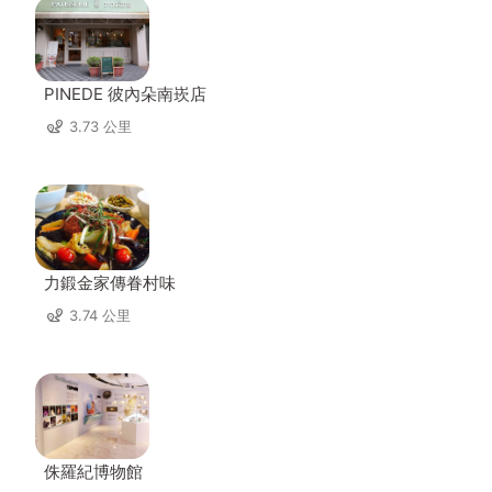
PINEDE 彼內朵南崁店
3.73 公里
力鍛金家傳眷村味
3.74 公里
侏羅紀博物館