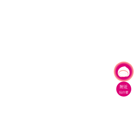
有事問小桃，一起遊桃園
附近
玩什麼