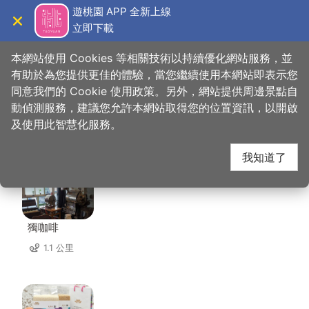
跳
遊桃園 APP 全新上線
到
立即下載
導覽
關閉
主
桃園觀光導覽網
首頁
>
想去的地方
>
住宿
>
羅里海山輕旅
要
本網站使用 Cookies 等相關技術以持續優化網站服務，並
內
有助於為您提供更佳的體驗，當您繼續使用本網站即表示您
容
同意我們的 Cookie 使用政策。另外，網站提供周邊景點自
羅里海山輕旅 周邊店家
區
動偵測服務，建議您允許本網站取得您的位置資訊，以開啟
塊
及使用此智慧化服務。
共有 117 間店家
我知道了
獨咖啡
1.1 公里