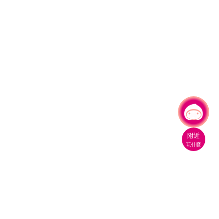
有事問小桃，一起遊桃園
|
附近
玩什麼