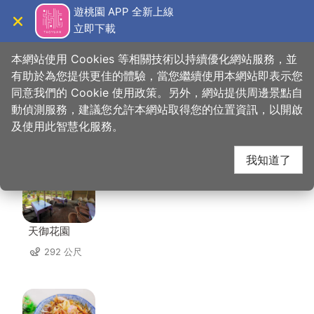
跳
遊桃園 APP 全新上線
到
立即下載
導覽
關閉
主
桃園觀光導覽網
首頁
>
想去的地方
>
住宿
>
百吉星墅莊園
要
本網站使用 Cookies 等相關技術以持續優化網站服務，並
內
有助於為您提供更佳的體驗，當您繼續使用本網站即表示您
容
同意我們的 Cookie 使用政策。另外，網站提供周邊景點自
百吉星墅莊園 周邊店家
區
動偵測服務，建議您允許本網站取得您的位置資訊，以開啟
塊
及使用此智慧化服務。
共有 133 間店家
我知道了
天御花園
292 公尺