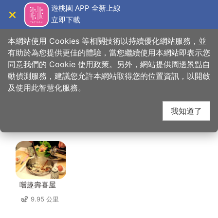
跳
遊桃園 APP 全新上線
到
立即下載
導覽
關閉
主
桃園觀光導覽網
首頁
>
想去的地方
>
住宿
>
夢香時尚汽車旅館(2星)
要
本網站使用 Cookies 等相關技術以持續優化網站服務，並
內
有助於為您提供更佳的體驗，當您繼續使用本網站即表示您
容
同意我們的 Cookie 使用政策。另外，網站提供周邊景點自
夢香時尚汽車旅館(2
區
動偵測服務，建議您允許本網站取得您的位置資訊，以開啟
塊
及使用此智慧化服務。
星) 周邊店家
我知道了
共有 267 間店家
嚐趣壽喜屋
9.95 公里