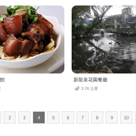
館
新龍泉花園餐廳
里
3.74 公里
2
3
4
5
6
7
8
9
10