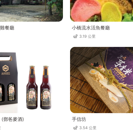
雞餐廳
小橋流水活魚餐廳
3.19 公里
 (鄧爸麥酒)
手信坊
里
3.54 公里