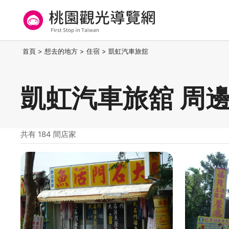
跳
到
主
要
桃園觀光導覽網
:::
首頁
>
想去的地方
>
住宿
>
凱虹汽車旅舘
內
容
區
凱虹汽車旅舘 周
塊
共有 184 間店家