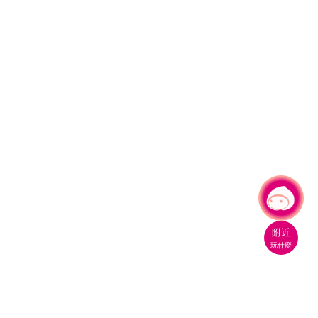
有事問小桃，一起遊桃園
|
附近
玩什麼