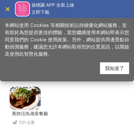
跳
遊桃園 APP 全新上線
到
立即下載
導覽
關閉
主
桃園觀光導覽網
首頁
>
想去的地方
>
住宿
>
碧雲天汽車旅館（大溪館）
要
本網站使用 Cookies 等相關技術以持續優化網站服務，並
內
有助於為您提供更佳的體驗，當您繼續使用本網站即表示您
容
同意我們的 Cookie 使用政策。另外，網站提供周邊景點自
碧雲天汽車旅館（大溪
區
動偵測服務，建議您允許本網站取得您的位置資訊，以開啟
塊
及使用此智慧化服務。
館） 周邊店家
我知道了
共有 261 間店家
賓帥活魚湘菜餐廳
7.21 公里