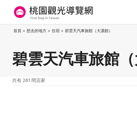
跳
到
主
要
桃園觀光導覽網
:::
首頁
>
想去的地方
>
住宿
>
碧雲天汽車旅館（大溪館）
內
容
區
碧雲天汽車旅館（
塊
共有 261 間店家