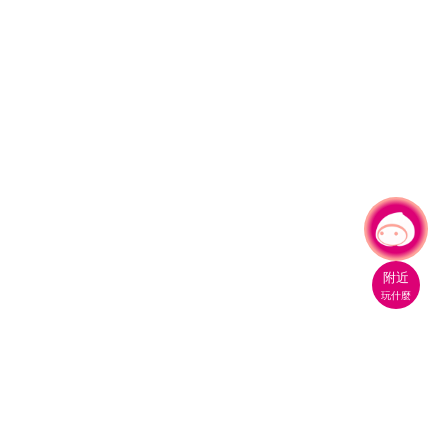
有事問小桃，一起遊桃園
附近
玩什麼