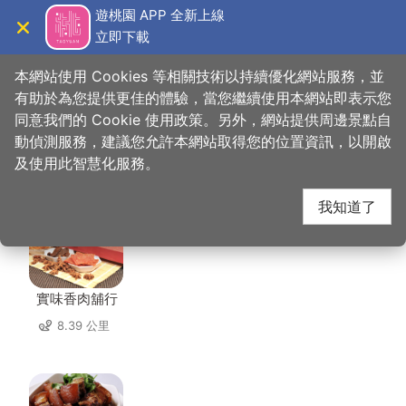
跳
遊桃園 APP 全新上線
到
立即下載
導覽
關閉
主
桃園觀光導覽網
首頁
>
想去的地方
>
住宿
>
孔雀大旅社
要
本網站使用 Cookies 等相關技術以持續優化網站服務，並
內
有助於為您提供更佳的體驗，當您繼續使用本網站即表示您
容
同意我們的 Cookie 使用政策。另外，網站提供周邊景點自
孔雀大旅社 周邊店家
區
動偵測服務，建議您允許本網站取得您的位置資訊，以開啟
塊
及使用此智慧化服務。
共有 266 間店家
我知道了
實味香肉舖行
8.39 公里