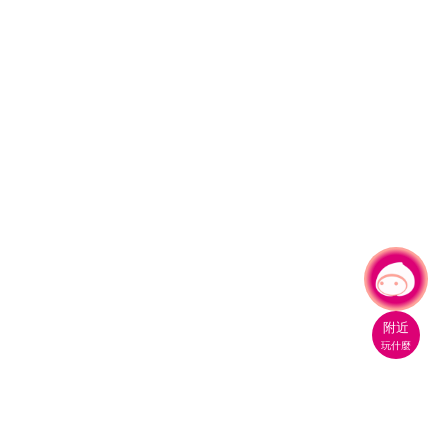
有事問小桃，一起遊桃園
附近
玩什麼