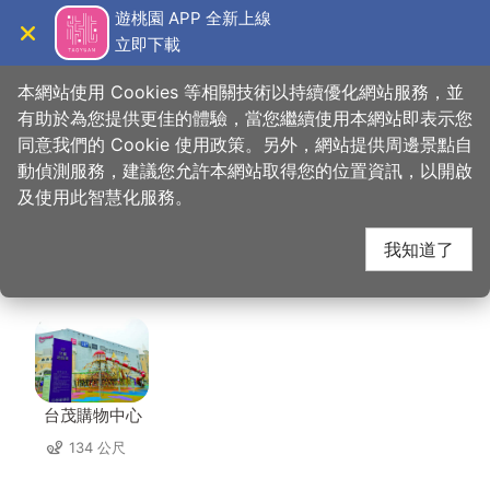
跳
遊桃園 APP 全新上線
到
立即下載
導覽
關閉
主
桃園觀光導覽網
首頁
>
想去的地方
>
住宿
>
尊爵天際大飯店(5星)
要
本網站使用 Cookies 等相關技術以持續優化網站服務，並
內
有助於為您提供更佳的體驗，當您繼續使用本網站即表示您
容
同意我們的 Cookie 使用政策。另外，網站提供周邊景點自
尊爵天際大飯店(5星)
區
動偵測服務，建議您允許本網站取得您的位置資訊，以開啟
塊
及使用此智慧化服務。
周邊店家
我知道了
共有 163 間店家
台茂購物中心
134 公尺