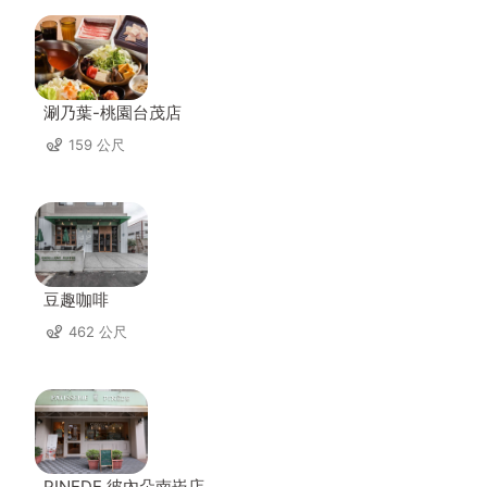
涮乃葉-桃園台茂店
159 公尺
豆趣咖啡
462 公尺
PINEDE 彼內朵南崁店