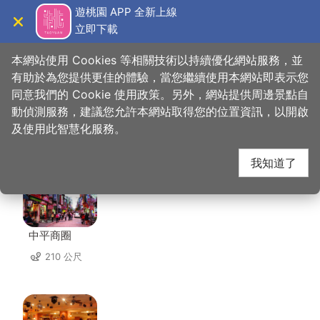
跳
遊桃園 APP 全新上線
到
立即下載
導覽
關閉
主
桃園觀光導覽網
首頁
>
想去的地方
>
住宿
>
花漾旅館
要
本網站使用 Cookies 等相關技術以持續優化網站服務，並
內
有助於為您提供更佳的體驗，當您繼續使用本網站即表示您
容
同意我們的 Cookie 使用政策。另外，網站提供周邊景點自
花漾旅館 周邊店家
區
動偵測服務，建議您允許本網站取得您的位置資訊，以開啟
塊
及使用此智慧化服務。
共有 257 間店家
我知道了
中平商圈
210 公尺