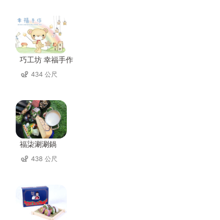
巧工坊 幸福手作
434 公尺
福柒涮涮鍋
438 公尺