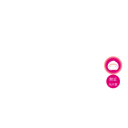
有事問小桃，一起遊桃園
|
附近
玩什麼