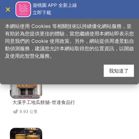
跳
遊桃園 APP 全新上線
到
立即下載
導覽
關閉
主
桃園觀光導覽網
首頁
>
想去的地方
>
住宿
>
賓士旅館
要
本網站使用 Cookies 等相關技術以持續優化網站服務，並
內
有助於為您提供更佳的體驗，當您繼續使用本網站即表示您
容
同意我們的 Cookie 使用政策。另外，網站提供周邊景點自
賓士旅館 周邊店家
區
動偵測服務，建議您允許本網站取得您的位置資訊，以開啟
塊
及使用此智慧化服務。
共有 297 間店家
我知道了
大溪手工地瓜餅舖-世達食品行
9.93 公里